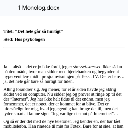
1 Monolog.docx
Titel: "Det hele går så hurtigt"
Sted: Hos psykologen
Ja… altså… det er jo ikke fordi, jeg er
stresset-stresset
. Ikke sådan
på den måde, hvor man sidder med hjertebanken og begynder at
hyperventilere midt i programvisningen på Tekst-TV. Det er bare…
ja, det hele går bare så hurtigt for tiden.
Alting forandrer sig. Jeg mener, for et år siden havde jeg aldrig
siddet ved en computer. Nu sidder jeg og prøver at ringe op til det
der “Internet”. Jeg har ikke helt fidus til det endnu, men jeg
fornemmer, det er noget, der er kommet for at blive. Det er
uforståeligt for mig, hvad jeg egentlig kan bruge det til, men det
lyder smart at kunne sige: ”Jeg var lige et smut på Internettet”…
Og så er der det med de nye telefoner. Jeg kender en, der har fået
mobiltelefon. Han ringede til mig fra Føtex. Bare for at sige, at han