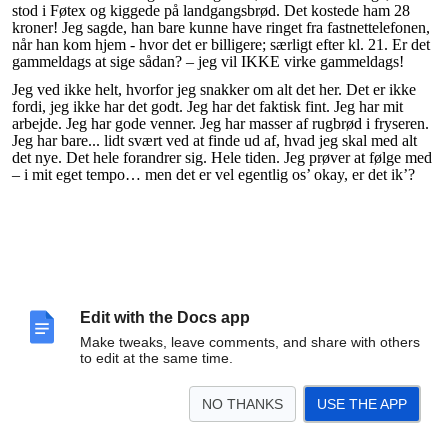
stod i Føtex og kiggede på landgangsbrød. Det kostede ham 28
kroner! Jeg sagde, han bare kunne have ringet fra fastnettelefonen,
når han kom hjem - hvor det er billigere; særligt efter kl. 21. Er det
gammeldags at sige sådan? – jeg vil IKKE virke gammeldags!
Jeg ved ikke helt, hvorfor jeg snakker om alt det her. Det er ikke
fordi, jeg ikke har det godt. Jeg har det faktisk fint. Jeg har mit
arbejde. Jeg har gode venner. Jeg har masser af rugbrød i fryseren.
Jeg har bare... lidt svært ved at finde ud af, hvad jeg skal med alt
det nye. Det hele forandrer sig. Hele tiden. Jeg prøver at følge med
– i mit eget tempo… men det er vel egentlig os’ okay, er det ik’?
Edit with the Docs app
Make tweaks, leave comments, and share with others
to edit at the same time.
NO THANKS
USE THE APP