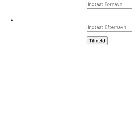
Efternavn*
+45 7553
3050
BEMÆRK! Dette
er IKKE en
tilmelding til
audition! Det er
en tilmelding til
vores mailliste,
så vi kan sende
dig
informationer om
nye forestillinger
og auditions til
disse!