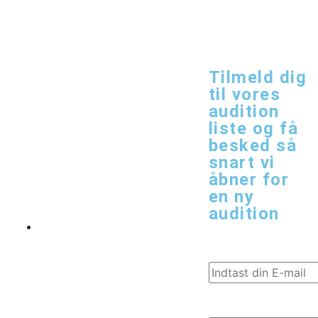
KOM I
Tilmeld dig
til vores
KONTAKT
audition
liste og få
besked så
snart vi
åbner for
en ny
audition
E-mail
Zahnsgade
Addresse*
53, 6000
Kolding
Fornavn*