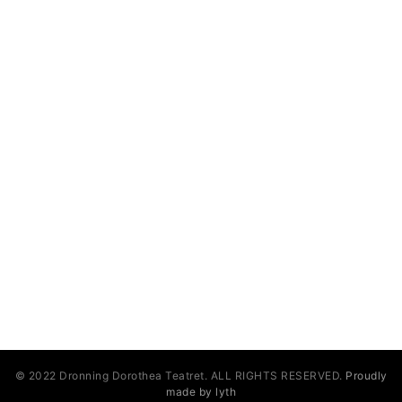
SOCIALE LINKS
© 2022 Dronning Dorothea Teatret. ALL RIGHTS RESERVED.
Proudly
made by lyth