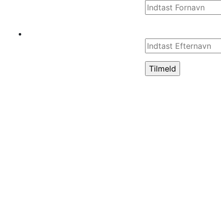
Efternavn*
+45 7553
3050
BEMÆRK! Dette
er IKKE en
tilmelding til
audition! Det er
en tilmelding til
vores mailliste,
så vi kan sende
dig
informationer om
nye forestillinger
og auditions til
disse!