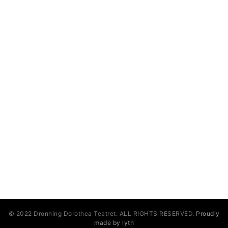
SOCIALE LINKS
© 2022 Dronning Dorothea Teatret. ALL RIGHTS RESERVED.
Proudly
made by lyth