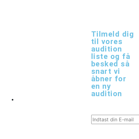
KOM I
Tilmeld dig
til vores
KONTAKT
audition
liste og få
besked så
snart vi
åbner for
en ny
audition
E-mail
Zahnsgade
Addresse*
53, 6000
Kolding
Fornavn*