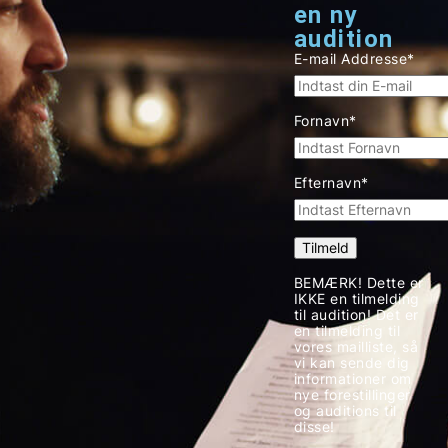
en ny
audition
E-mail Addresse*
Fornavn*
Efternavn*
BEMÆRK! Dette er
IKKE en tilmelding
til audition! Det er
en tilmelding til
vores mailliste, så
vi kan sende dig
informationer om
nye forestillinger
og auditions til
disse!