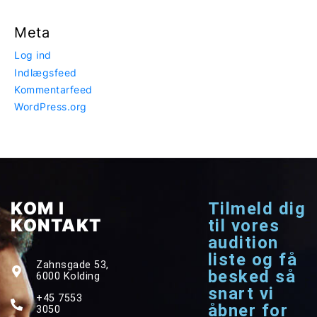
Meta
Log ind
Indlægsfeed
Kommentarfeed
WordPress.org
KOM I
Tilmeld dig
KONTAKT
til vores
audition
liste og få
Zahnsgade 53,
besked så
6000 Kolding
snart vi
+45 7553
åbner for
3050